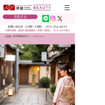
予約する
お問い合わせ（10時～18時）：
075-354-8515
早朝の遅刻・道案内 緊急連絡先
（早朝～9時迄）：
075-354-8501
>
TOP
>訪問着着付け・ヘアセット