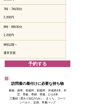
7時・7時30分
3,300円
8時・8時30分
2,200円
9時以降～
通常営業
予約する
訪問着の着付けに必要な持ち物
着物、袋帯、長襦袢、肌襦袢、伊達締2本、衿
芯、帯板、帯締、帯揚、ひも6本
三重紐（変わり結びのみ）、まくら、コーリ
ンベルト、足袋、草履バッグ