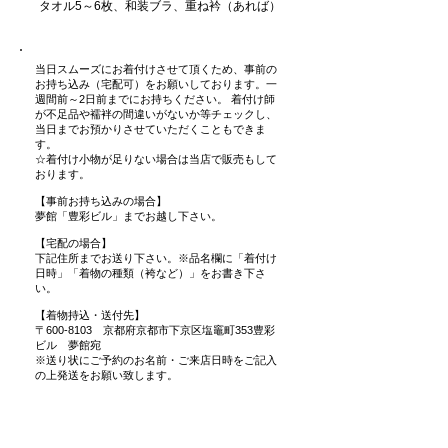
タオル5～6枚、和装ブラ、重ね衿（あれば）
当日スムーズにお着付けさせて頂くため、事前の
お持ち込み（宅配可）をお願いしております。一
週間前～2日前までにお持ちください。 着付け師
が不足品や襦袢の間違いがないか等チェックし、
当日までお預かりさせていただくこともできま
す。
☆着付け小物が足りない場合は当店で販売もして
おります。
【事前お持ち込みの場合】
夢館「豊彩ビル」までお越し下さい。
【宅配の場合】
下記住所までお送り下さい。※品名欄に「着付け
日時」「着物の種類（袴など）」をお書き下さ
い。
【着物持込・送付先】
〒600-8103 京都府京都市下京区塩竈町353豊彩
ビル 夢館宛
※送り状にご予約のお名前・ご来店日時をご記入
の上発送をお願い致します。