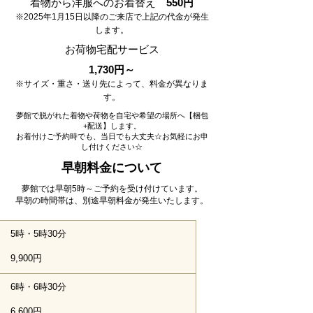
​着物から洋服へのお着替え
550円
※2025年1月15日以降のご来店で上記の代金が発生
します。
​お荷物宅配サービス
1,730円～
※サイズ・重さ・送り先によって、料金が異なりま
す。
夢館で脱がれた着物や荷物を自宅や希望の場所へ【梱包
+配送】します。
​お着付けご予約時でも、当日でも大丈夫☆お気軽にお申
し付けください☆
早朝料金について
夢館では早朝5時～ご予約を受け付けています。
​早朝の時間帯は、別途早朝料金が発生いたします。
5時・5時30分
9,900円
6時・6時30分
6,600円