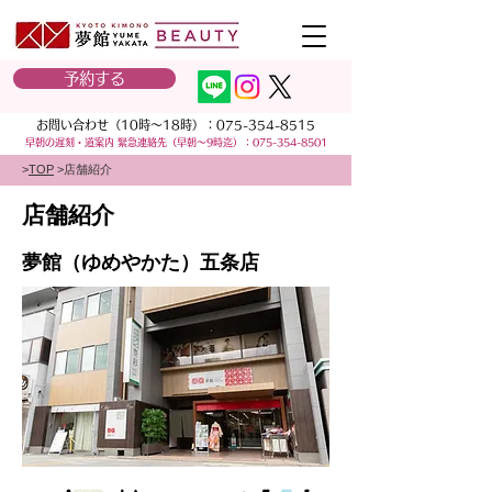
予約する
お問い合わせ（10時～18時）：
075-354-8515
早朝の遅刻・道案内 緊急連絡先
（早朝～9時迄）：
075-354-8501
>
TOP
>店舗紹介
店舗紹介
夢館（ゆめやかた）五条店