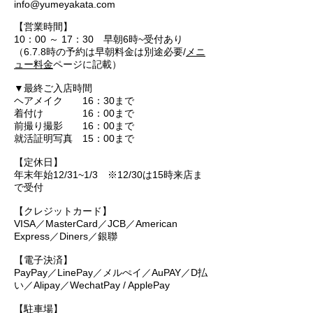
info@yumeyakata.com
【営業時間】
10：00 ～ 17：30
早朝6時~受付あり
（6.7.8時の予約は早朝料金は別途必要/
メニ
ュー料金
ページに記載）
▼最終ご入店時間
ヘアメイク 16：30まで
着付け 16：00まで
前撮り撮影 16：00まで
就活証明写真 15：00まで
【定休日】
年末年始12/31~1/3 ※12/30は15時来店ま
で受付
【クレジットカード】
VISA／MasterCard／JCB／American
Express／Diners／銀聯
【電子決済】
PayPay／LinePay／メルぺイ／AuPAY／D払
い／Alipay／WechatPay / ApplePay
【駐車場】