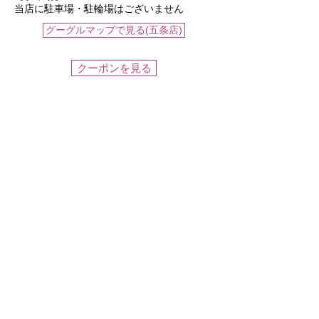
当店に駐車場・駐輪場はございません
グーグルマップで見る(五条店)
クーポンを見る
予約をする
【夢館五条店 近くの結婚式場・ホテル
など】
ホテルカンラ京都・鮒鶴京都鴨川リゾー
ト・ホテル日航プリンセス京都・InStyle
wedding KYOTO・八坂神社・東急ホテ
ル・リーガロイヤルホテル京都・豊国神
社・ウェスティン都ホテル京都・京都ホ
テルオークラ・ホテルグランヴィア京
都・ヴォヤージュドゥルミエール 京都七
条迎賓館・ザ ソウドウ 東山 京都・
KIYOMIZU 京都東山