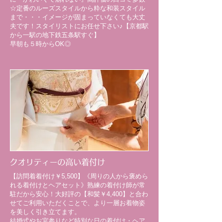
☆定番のルーズスタイルから粋な和装スタイル
まで・・・イメージが固まっていなくても大丈
夫です！スタイリストにお任せ下さい♪【京都駅
から一駅の地下鉄五条駅すぐ】
早朝も５時からOK◎
クオリティーの高い着付け
【訪問着着付け￥5,500】《周りの人から褒めら
れる着付けとヘアセット》熟練の着付け師が常
駐だから安心！大好評の【和髪￥4,400】と合わ
せてご利用いただくことで、より一層お着物姿
を美しく引き立てます。
結婚式やお宮参りなど特別な日の着付け・ヘア