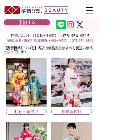
予約する
お問い合わせ（10時～18時）：
075-354-8515
早朝の遅刻・道案内 緊急連絡先
（早朝～9時迄）：
075-354-8501
​
【表示価格について】
当店の価格表示はすべて
税込み価格
となっています。
七五三着付け
振袖着付け