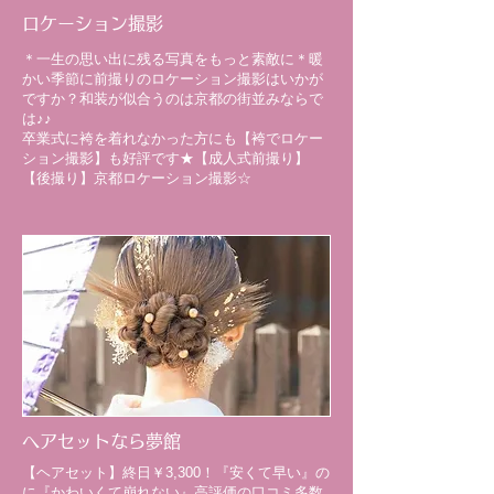
ロケーション撮影
＊一生の思い出に残る写真をもっと素敵に＊暖
かい季節に前撮りのロケーション撮影はいかが
ですか？和装が似合うのは京都の街並みならで
は♪♪
卒業式に袴を着れなかった方にも【袴でロケー
ション撮影】も好評です★【成人式前撮り】
【後撮り】
京都ロケーション撮影☆
ヘアセットなら夢館
【ヘアセット】終日￥3,300！『安くて早い』の
に『かわいくて崩れない』高評価の口コミ多数