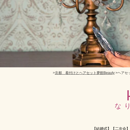
>
京都 着付けとヘアセット夢館Beauty
>ヘアセ
な
【結婚式】【二次会】