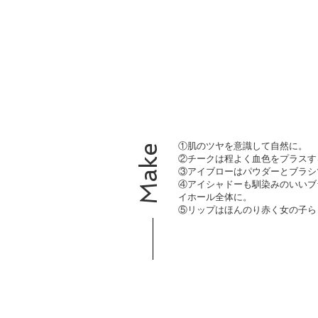
VIEW ALL
①肌のツヤを意識して自然に。
Make
②チークは程よく血色をプラスす
​③アイブローはパウダーとブラ
④アイシャドーも馴染みのいいブ
イホール全体に。
⑤リップはほんのり赤く女の子ら