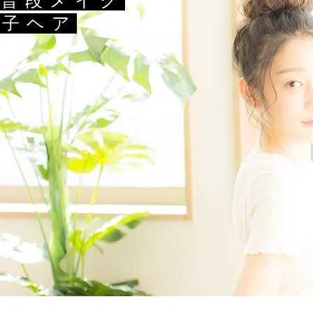
普段メイク​
団子ヘア